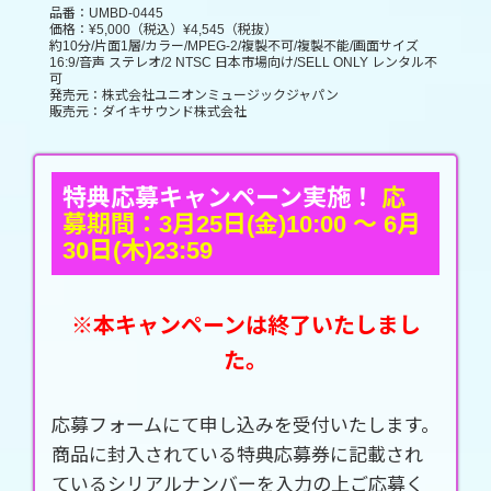
品番：UMBD-0445
価格：¥5,000（税込）¥4,545（税抜）
約10分/片面1層/カラー/MPEG-2/複製不可/複製不能/画面サイズ
16:9/音声 ステレオ/2 NTSC 日本市場向け/SELL ONLY レンタル不
可
発売元：株式会社ユニオンミュージックジャパン
販売元：ダイキサウンド株式会社
特典応募キャンペーン実施！
応
募期間：3月25日(金)10:00 ～ 6月
30日(木)23:59
※本キャンペーンは終了いたしまし
た。
応募フォームにて申し込みを受付いたします。
商品に封入されている特典応募券に記載され
ているシリアルナンバーを入力の上ご応募く