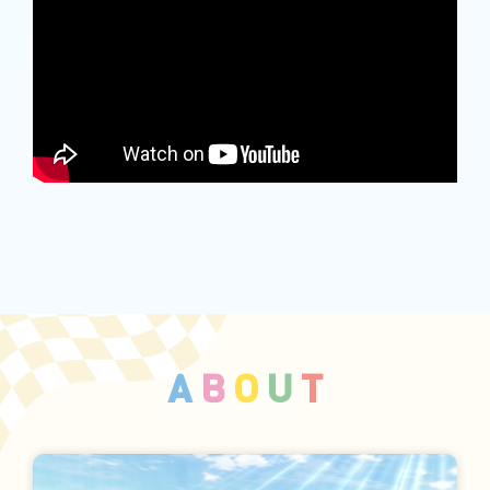
A
B
O
U
T