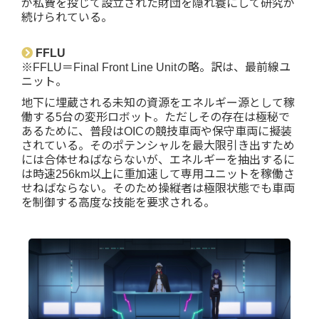
が私費を投じて設立された財団を隠れ蓑にして研究が
続けられている。
FFLU
※FFLU＝Final Front Line Unitの略。訳は、最前線ユ
ニット。
地下に埋蔵される未知の資源をエネルギー源として稼
働する5台の変形ロボット。ただしその存在は極秘で
あるために、普段はOICの競技車両や保守車両に擬装
されている。そのポテンシャルを最大限引き出すため
には合体せねばならないが、エネルギーを抽出するに
は時速256km以上に重加速して専用ユニットを稼働さ
せねばならない。そのため操縦者は極限状態でも車両
を制御する高度な技能を要求される。