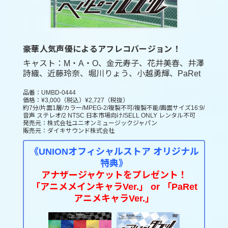
豪華人気声優によるアフレコバージョン！
キャスト：M・A・O、金元寿子、花井美春、井澤
詩織、近藤玲奈、堀川りょう、小越勇輝、PaRet
品番：UMBD-0444
価格：¥3,000（税込）¥2,727（税抜）
約7分/片面1層/カラー/MPEG-2/複製不可/複製不能/画面サイズ16:9/
音声 ステレオ/2 NTSC 日本市場向け/SELL ONLY レンタル不可
発売元：株式会社ユニオンミュージックジャパン
販売元：ダイキサウンド株式会社
《UNIONオフィシャルストア オリジナル
特典》
アナザージャケットをプレゼント！
「アニメメインキャラVer.」 or 「PaRet
アニメキャラVer.」