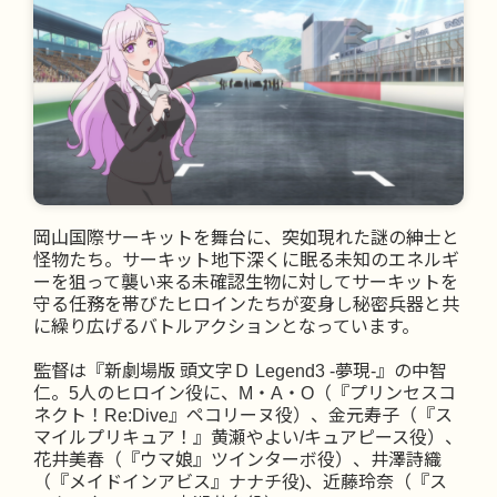
岡山国際サーキットを舞台に、突如現れた謎の紳士と
怪物たち。サーキット地下深くに眠る未知のエネルギ
ーを狙って襲い来る未確認生物に対してサーキットを
守る任務を帯びたヒロインたちが変身し秘密兵器と共
に繰り広げるバトルアクションとなっています。
監督は『新劇場版 頭文字Ｄ Legend3 -夢現-』の中智
仁。5人のヒロイン役に、M・A・O（『プリンセスコ
ネクト！Re:Dive』ペコリーヌ役）、金元寿子（『ス
マイルプリキュア！』黄瀬やよい/キュアピース役）、
花井美春（『ウマ娘』ツインターボ役）、井澤詩織
（『メイドインアビス』ナナチ役)、近藤玲奈（『ス