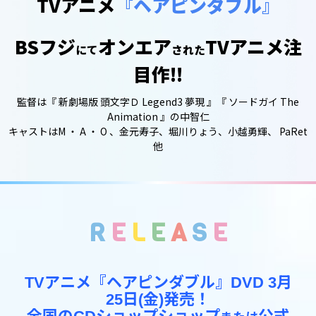
TVアニメ
『ヘアピンダブル』
BSフジ
オンエア
TVアニメ注
にて
された
目作!!
監督は『 新劇場版 頭文字Ｄ Legend3 夢現 』『 ソードガイ The
Animation 』の中智仁
キャストはM ・ A ・ O 、金元寿子、堀川りょう、小越勇輝、 PaRet
他
R
E
L
E
A
S
E
TVアニメ『ヘアピンダブル』DVD 3月
25日(金)発売！