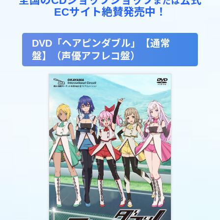
全国のCDショップショップ
公式
または
ECサイト絶賛発売中！
DVD「ヘアピンダブル」【通常
盤】（声優アフレコ盤）