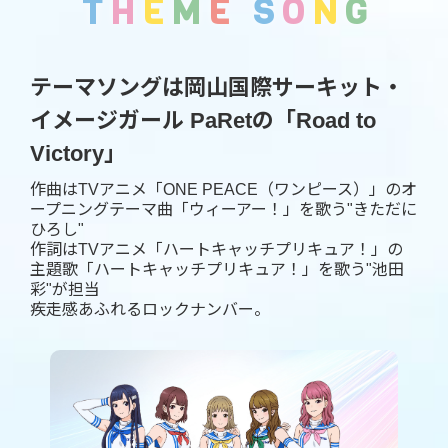
T
H
E
M
E
S
O
N
G
テーマソングは岡山国際サーキット・
イメージガール PaRetの「Road to
Victory」
作曲はTVアニメ「ONE PEACE（ワンピース）」のオ
ープニングテーマ曲「ウィーアー！」を歌う"きただに
ひろし"
作詞はTVアニメ「ハートキャッチプリキュア！」の
主題歌「ハートキャッチプリキュア！」を歌う"池田
彩"が担当
疾走感あふれるロックナンバー。