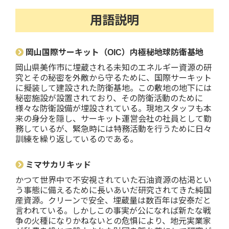
用語説明
岡山国際サーキット（OIC）内極秘地球防衛基地
岡山県美作市に埋蔵される未知のエネルギー資源の研
究とその秘密を外敵から守るために、国際サーキット
に擬装して建設された防衛基地。この敷地の地下には
秘密施設が設置されており、その防衛活動のために
様々な防衛設備が埋設されている。現地スタッフも本
来の身分を隠し、サーキット運営会社の社員として勤
務しているが、緊急時には特務活動を行うために日々
訓練を繰り返しているのである。
ミマサカリキッド
かつて世界中で不安視されていた石油資源の枯渇とい
う事態に備えるために長いあいだ研究されてきた純国
産資源。クリーンで安全、埋蔵量は数百年は安泰だと
言われている。しかしこの事実が公になれば新たな戦
争の火種になりかねないとの危惧により、地元実業家