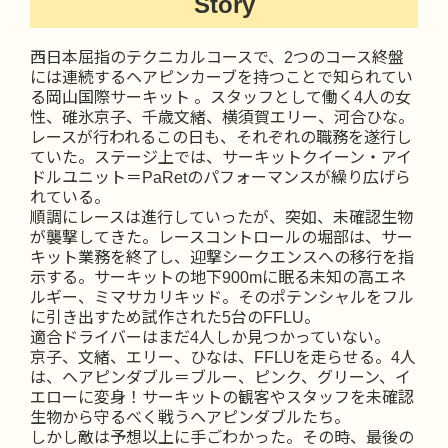
Story
西日本屈指のテクニカルコースで、2つのコース終盤
には連続するヘアピンカーブを持つことで知られてい
る岡山国際サーキット 。スタッフとして働く4人の女
性、碓氷京子、千歳文緒、横須賀エリー、河合ひな。
レースが行われるこの日も、それぞれの職務を遂行し
ていた。ステージ上では、サーキットクイーン・アイ
ドルユニット＝PaRetのパフォーマンスが繰り広げら
れている。
順調にレースは進行していったが、突如、未確認生物
が襲撃してきた。レースコントロールの堀部は、サー
キット業務を終了し、迎撃シークエンスへの移行を指
示する。サーキットの地下900mに眠る未知の高エネ
ルギー、ミマサカリキッド。そのポテンシャルをフル
に引き出すため試作された5台のFFLU。
適合ドライバーはまだ4人しか見つかっていない。
京子、文緒、エリー、ひなは、FFLUを走らせる。4人
は、ヘアピンダブル＝ブルー、ピンク、グリーン、イ
エローに変身！サーキットの観客やスタッフを未確認
生物から守るべく戦うヘアピンダブルたち。
しかし敵は予想以上に手ごわかった。その時、最後の