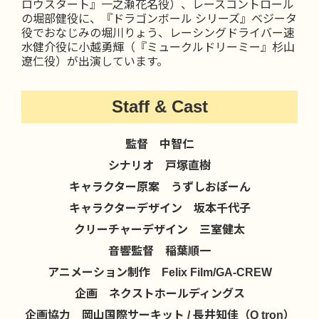
ロウスタート』一之瀬花名役）、レースコントロール
の堀部健役に、『ドラゴンボール シリーズ』ベジータ
役でおなじみの堀川りょう、レーシングドライバー速
水健介役に小越勇輝（『ミュークルドリーミー』杉山
遼仁役）が出演しています。
Staff & Cast
監督 中智仁
シナリオ 戸塚直樹
キャラクター原案 うずしおぽーん
キャラクターデザイン 坂本千代子
クリーチャーデザイン 三室健太
音響監督 稲葉順一
アニメーション制作 Felix Film/GA-CREW
企画 ネクストホールディングス
企画協力 岡山国際サーキット / 長井知佳（Q tron）