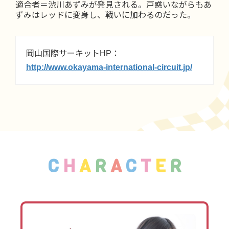
適合者＝渋川あずみが発見される。戸惑いながらもあ
ずみはレッドに変身し、戦いに加わるのだった。
岡山国際サーキットHP：
http://www.okayama-international-circuit.jp/
C
H
A
R
A
C
T
E
R